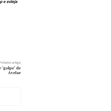
p e esteja
Próximo artigo
‘golpe’ de
Avelar