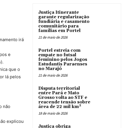
Justiça Itinerante
garante regularização
fundiária e casamento
comunitário para
famílias em Portel
21 de maio de 2026
inamento irá
Portel estreia com
pos e
empate no futsal
feminino pelos Jogos
).
Estudantis Paraenses
no Marajó
mica que o
21 de maio de 2026
or lá pelos
Disputa territorial
entre Pará e Mato
Grosso volta ao STF e
reacende tensão sobre
o não
área de 22 mil km²
18 de maio de 2026
não explicou
Justiça obriga