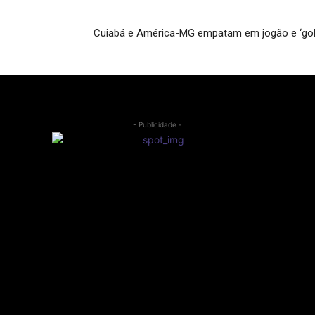
Cuiabá e América-MG empatam em jogão e ‘golp
- Publicidade -