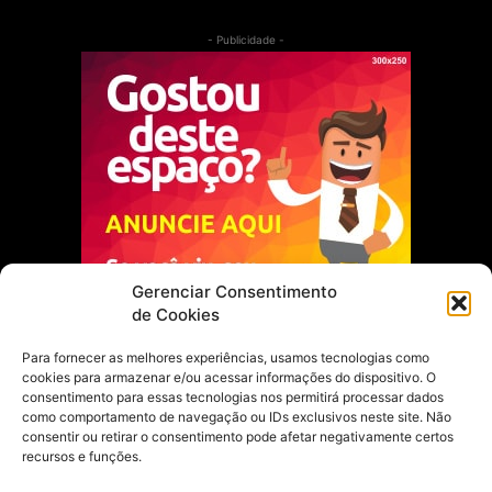
- Publicidade -
Gerenciar Consentimento
de Cookies
Para fornecer as melhores experiências, usamos tecnologias como
cookies para armazenar e/ou acessar informações do dispositivo. O
Escolha do Editor
consentimento para essas tecnologias nos permitirá processar dados
como comportamento de navegação ou IDs exclusivos neste site. Não
Justiça Itinerante garante regularização
consentir ou retirar o consentimento pode afetar negativamente certos
fundiária e casamento comunitário para
recursos e funções.
famílias em Portel