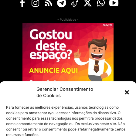
- Publicidade -
Gerenciar Consentimento
de Cookies
Para fornecer as melhores experiências, usamos tecnologias como
cookies para armazenar e/ou acessar informações do dispositivo. O
Escolha do Editor
consentimento para essas tecnologias nos permitirá processar dados
como comportamento de navegação ou IDs exclusivos neste site. Não
Justiça Itinerante garante regularização
consentir ou retirar o consentimento pode afetar negativamente certos
fundiária e casamento comunitário para
recursos e funções.