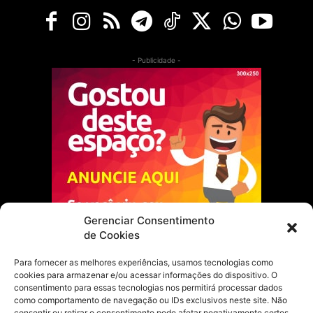
- Publicidade -
Gerenciar Consentimento
de Cookies
Para fornecer as melhores experiências, usamos tecnologias como
cookies para armazenar e/ou acessar informações do dispositivo. O
Escolha do Editor
consentimento para essas tecnologias nos permitirá processar dados
como comportamento de navegação ou IDs exclusivos neste site. Não
Justiça Itinerante garante regularização
consentir ou retirar o consentimento pode afetar negativamente certos