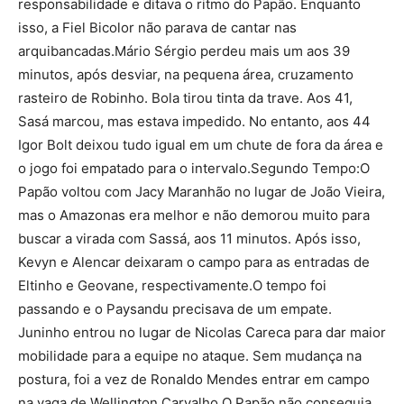
responsabilidade e ditava o ritmo do Papão. Enquanto
isso, a Fiel Bicolor não parava de cantar nas
arquibancadas.Mário Sérgio perdeu mais um aos 39
minutos, após desviar, na pequena área, cruzamento
rasteiro de Robinho. Bola tirou tinta da trave. Aos 41,
Sasá marcou, mas estava impedido. No entanto, aos 44
Igor Bolt deixou tudo igual em um chute de fora da área e
o jogo foi empatado para o intervalo.Segundo Tempo:O
Papão voltou com Jacy Maranhão no lugar de João Vieira,
mas o Amazonas era melhor e não demorou muito para
buscar a virada com Sassá, aos 11 minutos. Após isso,
Kevyn e Alencar deixaram o campo para as entradas de
Eltinho e Geovane, respectivamente.O tempo foi
passando e o Paysandu precisava de um empate.
Juninho entrou no lugar de Nicolas Careca para dar maior
mobilidade para a equipe no ataque. Sem mudança na
postura, foi a vez de Ronaldo Mendes entrar em campo
na vaga de Wellington Carvalho.O Papão não conseguia