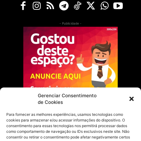
- Publicidade -
Gerenciar Consentimento
de Cookies
Para fornecer as melhores experiências, usamos tecnologias como
cookies para armazenar e/ou acessar informações do dispositivo. O
Escolha do Editor
consentimento para essas tecnologias nos permitirá processar dados
como comportamento de navegação ou IDs exclusivos neste site. Não
Justiça Itinerante garante regularização
consentir ou retirar o consentimento pode afetar negativamente certos
fundiária e casamento comunitário para