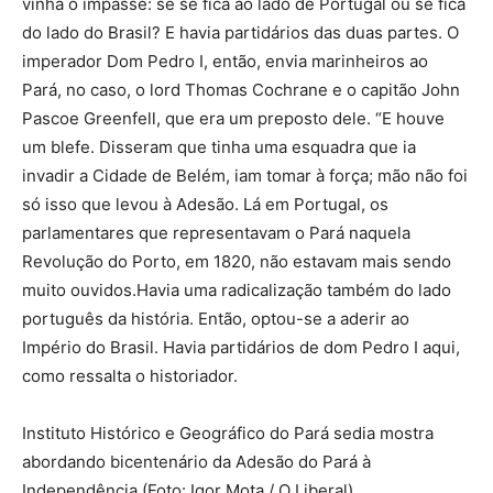
vinha o impasse: se se fica ao lado de Portugal ou se fica
do lado do Brasil? E havia partidários das duas partes. O
imperador Dom Pedro I, então, envia marinheiros ao
Pará, no caso, o lord Thomas Cochrane e o capitão John
Pascoe Greenfell, que era um preposto dele. “E houve
um blefe. Disseram que tinha uma esquadra que ia
invadir a Cidade de Belém, iam tomar à força; mão não foi
só isso que levou à Adesão. Lá em Portugal, os
parlamentares que representavam o Pará naquela
Revolução do Porto, em 1820, não estavam mais sendo
muito ouvidos.Havia uma radicalização também do lado
português da história. Então, optou-se a aderir ao
Império do Brasil. Havia partidários de dom Pedro I aqui,
como ressalta o historiador.
Instituto Histórico e Geográfico do Pará sedia mostra
abordando bicentenário da Adesão do Pará à
Independência (Foto: Igor Mota / O Liberal)