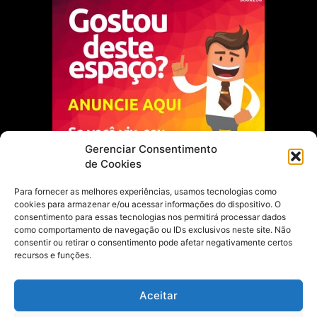
Gerenciar Consentimento
de Cookies
Para fornecer as melhores experiências, usamos tecnologias como
cookies para armazenar e/ou acessar informações do dispositivo. O
Escolha do Editor
consentimento para essas tecnologias nos permitirá processar dados
como comportamento de navegação ou IDs exclusivos neste site. Não
Justiça Itinerante garante regularização
consentir ou retirar o consentimento pode afetar negativamente certos
fundiária e casamento comunitário para
recursos e funções.
famílias em Portel
21 de maio de 2026
Aceitar