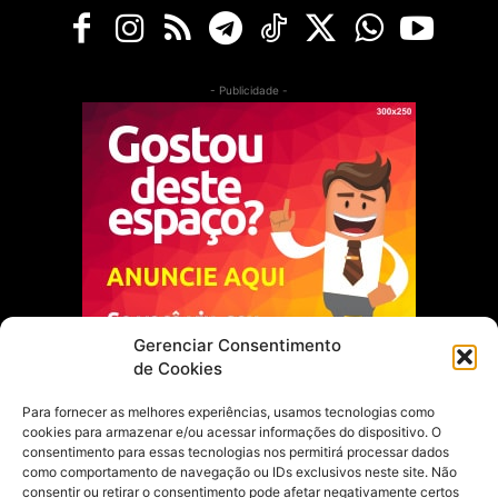
- Publicidade -
Gerenciar Consentimento
de Cookies
Para fornecer as melhores experiências, usamos tecnologias como
cookies para armazenar e/ou acessar informações do dispositivo. O
Escolha do Editor
consentimento para essas tecnologias nos permitirá processar dados
como comportamento de navegação ou IDs exclusivos neste site. Não
Justiça Itinerante garante regularização
consentir ou retirar o consentimento pode afetar negativamente certos